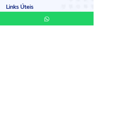
Links Úteis
A Empresa
Seja um distribuidor
Trabalhe Conosco
Atendimento
Política de privacidade
Instagram