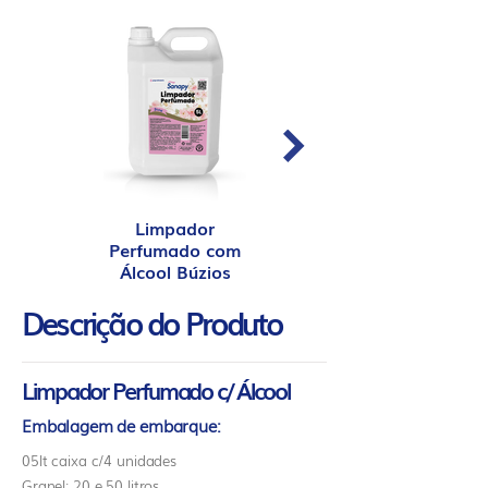
Limpador
Limpador
Perfumado com
Perfumado com
Álcool Búzios
Álcool Lavanda
Descrição do Produto
Limpador Perfumado c/ Álcool
Embalagem de embarque:
05lt caixa c/4 unidades
Granel: 20 e 50 litros